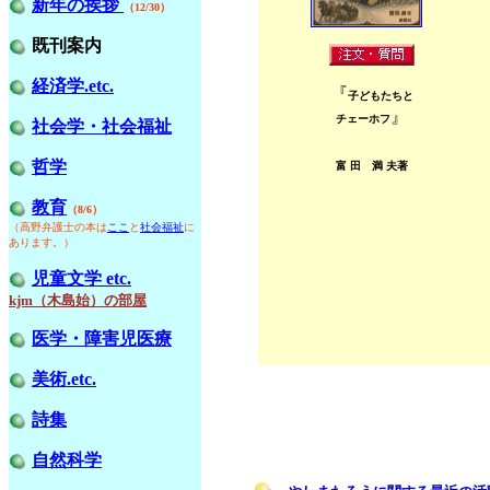
新年の挨拶
（12/30）
既刊案内
経済学.etc.
『
子どもたちと
』
チェーホフ
社会学・社会福祉
哲学
富 田 満 夫著
教育
（8/6）
（高野弁護士の本は
ここ
と
社会福祉
に
あります。）
児童文学 etc.
kjm
（木島始）の部屋
医学・障害児医療
美術.etc.
詩集
自然科学