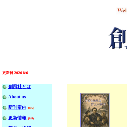
更新日
2026 8/6
創風社とは
About us
新刊案内
（8/6）
更新情報
（8/6)