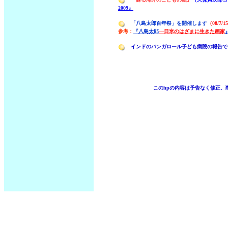
2009』
「八島太郎百年祭」を開催します
（08/7/1
参考：
『八島太郎
―日米のはざまに生きた画家
インドのバンガロール子ども病院の報告で
このhpの内容は予告なく修正、