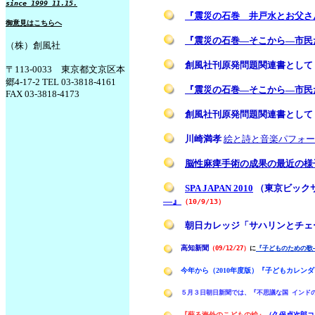
since 1999 11.15.
『震災の石巻 井戸水とお父さ
御意見はこちらへ
『震災の石巻―そこから―市民
（株）創風社
創風社刊原発問題関連書として
〒113-0033 東京都文京区本
郷4-17-2 TEL 03-3818-4161
『震災の石巻―そこから―市民
FAX 03-3818-4173
創風社刊原発問題関連書として
川崎満孝
絵と詩と音楽パフォー
脳性麻痺手術の成果の最近の様
SPA JAPAN 2010
（東京ビック
―』
（10/9/13）
朝日カレッジ「サハリンとチェ
高知新聞
（09/12/27）
に
『子どものための歌
今年から（2010年度版）『子どもカレ
５月３日朝日新聞では、『不思議な国 インド
『蘇る海外のこどもの絵』
（久保貞次郎コ