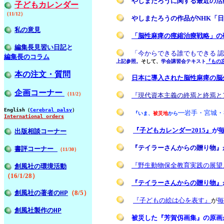
やしまたろうに関する最近の活
子どもカレンダー
（11/12）
やしまたろうの作品がNHK「日
私の意見
「脳性麻痺の痙縮治療戦略」の研
編集長見習い日記
と
「今からできる誰でもできる 認
編集長のコラム
上記参照。
そして、
学会講習会テキスト
『もの
本の注文・質問
日本に導入された脳性麻痺の脳
企画コーナー
（11/2）
『
現代資本主義の終焉と終焉と
English（
Cerebral palsy
）
━岩手・宮城・
『いま、
被災地
から
International orders
『子どもカレンダー2015』
が
出版相談コーナー
『テイラーさんからの贈り物』が
書評コーナー
（11/30）
『野生動物保全教育実践の展望
創風社の環境活動
（16/1/28）
『テイラーさんからの贈り物』
創風社の著者のHP
（8/5）
『子どもの絵は心を表す』
が
毎
創風社製作のHP
被災した『芳賀仭画集』の原画